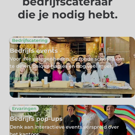
bedrijfscateraar
die je nodig hebt.
Bedrijfscatering
Bedrijfs events
Voor alle gelegenheden. Gezonde schotels om
te delen, chique hapjes en nog veel meer.
Meer leren
Ervaringen
Bedrijfs pop-ups
Denk aan interactieve events verspreid over
het kantoor.