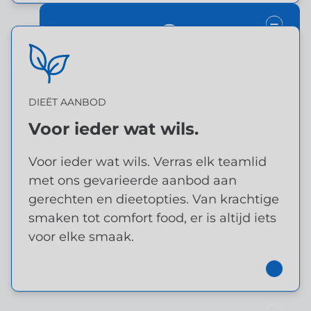
TOEGEWIJD EVENT TEAM
DIEËT AANBOD
DIEËT AANBOD
Voor ieder wat wils.
Experts aan uw zijde.
Voor ieder wat wils.
Voor ieder wat wils. Verras elk teamlid
met ons gevarieerde aanbod aan
gerechten en dieetopties. Van krachtige
smaken tot comfort food, er is altijd iets
voor elke smaak.