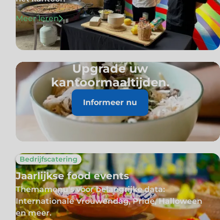
Meer leren
Upgrade uw
kantoormaaltijden.
Informeer nu
Bedrijfscatering
Jaarlijkse food events
Themamenu's voor belangrijke data:
Internationale Vrouwendag, Pride, Halloween
en meer.