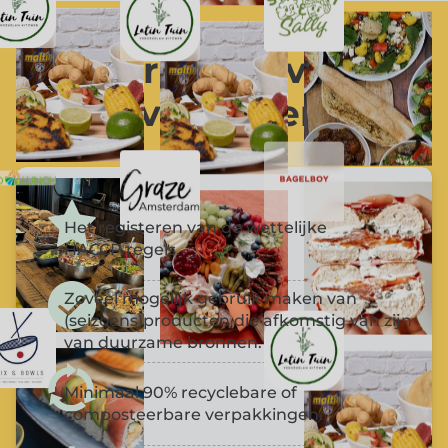
Vereisten van
leveranciers.
Het registeren van de wettelijke
HACCP regels.
Zoveel mogelijk gebruik maken van
(seizoens)producten die afkomstig van zijn
van duurzame bronnen.
Minimaal 90% recyclebare of
composteerbare verpakkingen.