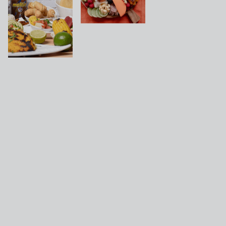
Lees meer over
onze diensten.
Pas uw menu aan op onze
verschillende diensten. Of u nu
individuele maaltijden, schotels,
pantryproducten of meer heeft:
wij hebben de passende
oplossing.
Word nu lid