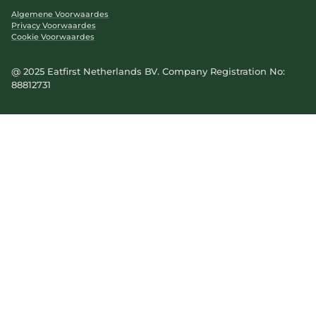
Algemene Voorwaardes
Privacy Voorwaardes
Cookie Voorwaardes
@ 2025 Eatfirst Netherlands BV. Company Registration No:
88812731