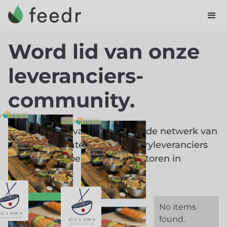
Word lid van onze
leveranciers-
community.
Maak deel uit van ons groeiende netwerk van
restaurants, cateraars en pantryleveranciers
die hun eten bezorgen bij kantoren in
Nederland.
No items
Word lid
found.